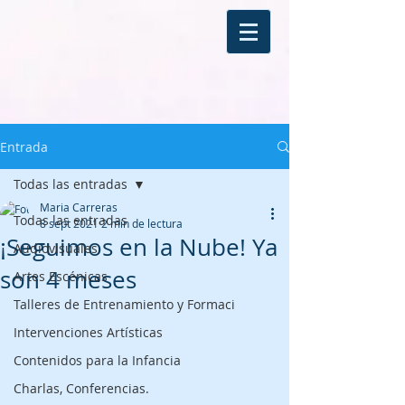
Entrada
Todas las entradas
Maria Carreras
Todas las entradas
8 sept 2021
2 min de lectura
¡Seguimos en la Nube! Ya
Audiovisuales
son 4 meses
Artes Escénicas
Talleres de Entrenamiento y Formaci
Intervenciones Artísticas
Contenidos para la Infancia
Charlas, Conferencias.