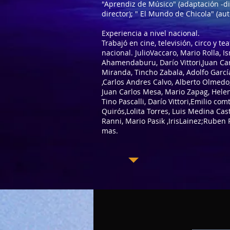
"Aprendiz de Músico" (adaptación -dir
director); " El Mundo de Chicola" (aut
Experiencia a nivel nacional.
Trabajó en cine, televisión, circo y 
nacional. JulioVaccaro, Mario Rolla, I
Ahamendaburu, Darío Vittori,Juan Car
Miranda, Tincho Zabala, Adolfo Garcí
,Carlos Andres Calvo, Alberto Olmedo,
Juan Carlos Mesa, Mario Zapag, Hele
Tino Pascalli, Darío Vittori,Emilio com
Quirós,Lolita Torres, Luis Medina Cas
Ranni, Mario Pasik ,IrisLainez;Ruben 
mas.
© 2023 por Artista de Música Clá