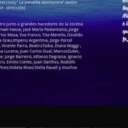
es
eccion);" La pandilla aventurera" (autor-
ll
or -dirección)
Mi
e 
teatro junto a grandes hacedores de la escena
smael Hasse, José María Paolantonio, Jorge
qu
los Mesa, Eva Franco, Tita Merello, Osvaldo
fe
a Grau,Imperio Argentina, Jorge Porcel
 Vicente Parra, BeatrizTaibo, Diana Maggi ,
na Lucena, Juan Carlos Dual, MarcosZuker,
te; Jorge Barreiro, Alfonso Degrazia, Ignacio
tro, Emilio Comte, Juan Darthes, Rodolfo
Pires;Violeta Rivas;Stella Ravall y muchos
sica. Creado con
Wix.com