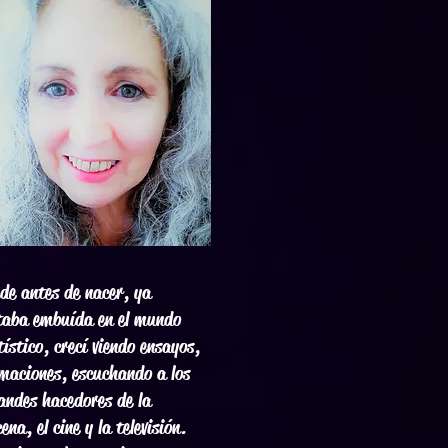
de antes de nacer, ya
taba embuída en el mundo
tístico, crecí viendo ensayos,
lmaciones, escuchando a los
andes hacedores de la
cena, el cine y la televisión.