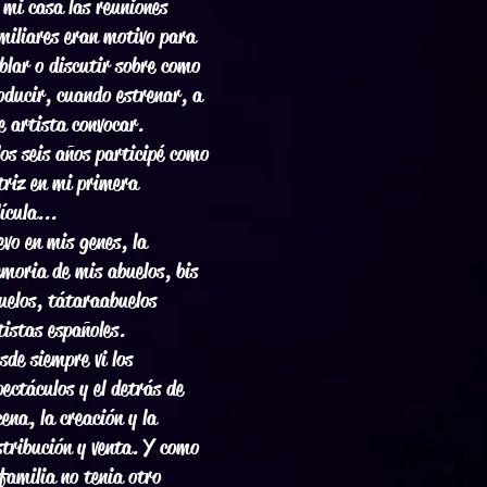
 mi casa las reuniones
miliares eran motivo para
blar o discutir sobre como
oducir, cuando estrenar, a
e artista convocar.
los seis años participé como
triz en mi primera
lícula...
evo en mis genes, la
moria de mis abuelos, bis
uelos, tátaraabuelos
tistas españoles.
sde siempre vi los
pectáculos y el detrás de
cena, la creación y la
stribución y venta. Y como
 familia no tenia otro