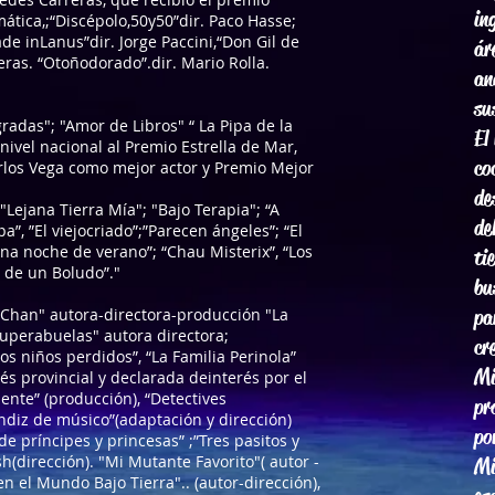
in
tica,;“Discépolo,50y50”dir. Paco Hasse;
Made inLanus”dir. Jorge Paccini,“Don Gil de
ár
eras. “Otoñodorado”.dir. Mario Rolla.
an
su
radas"; "Amor de Libros" “ La Pipa de la
El
ivel nacional al Premio Estrella de Mar,
co
los Vega como mejor actor y Premio Mejor
de
 "Lejana Tierra Mía"; "Bajo Terapia"; “A
de
a”, ”El viejocriado”;”Parecen ángeles”; “El
na noche de verano”; “Chau Misterix”, “Los
ti
 de un Boludo”."
bu
 Chan" autora-directora-producción "La
pa
uperabuelas" autora directora;
cr
s niños perdidos”, “La Familia Perinola”
Mi
rés provincial y declarada deinterés por el
ente” (producción), “Detectives
pr
endiz de músico”(adaptación y dirección)
po
 príncipes y princesas” ;”Tres pasitos y
(dirección). "Mi Mutante Favorito"( autor -
Mi
 en el Mundo Bajo Tierra".. (autor-dirección),