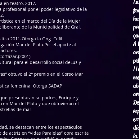
En
a en teatro. 2017.
a profesional por el poder legislativo de la
fa
2.
ha
tística en el marco del Día de la Mujer
pr
liberante de la Municipalidad de Gral.
qu
tica.2011-Otorga la Ong. Cefil.
A 
gación Mar del Plata.Por el aporte al
 actores.
ac
Cortázar.(2001)
pe
tural para el desarrollo social deLuz y
LL
ras” obtuvo el 2° premio en el Corso Mar
me
ab
tística femenina. Otorga SADAP
ar
s que presentaran su padres, Enrique y
De
 en Mar del Plata y que obtuvieron el
strellas de mar.
es
es
di
dad, se destacan entre los espectáculos
 de actriz en “Vidas Paralelas” obra escrita
la
cedes Carreras, que recibió el premio