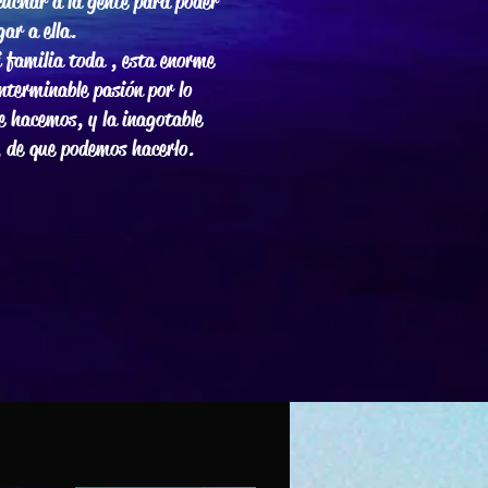
cuchar a la gente para poder
egar a ella.
 familia toda , esta enorme
interminable pasión por lo
e hacemos, y la inagotable
, de que podemos hacerlo.