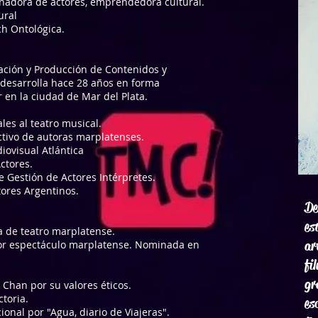
trenadora de actores, emprendedora cultural.
ural
ch Ontológica.
ación y Producción de Contenidos y
e desarrolla hace 28 años en forma
 en la ciudad de Mar del Plata.
es al teatro musical.
ivo de autoras marplatenses.
ovisual Atlántica
ctores.
e Gestión de Actores Intérpretes.
ores Argentinos.
De
es
a de teatro marplatense.
ar
jor espectáculo marplatense. Nominada en
fi
gr
han por su valores éticos.
ctoria.
es
onal por "Agua, diario de Viajeras".