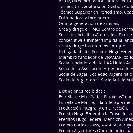
Actriz, directora teatral, autora, en
Técnica Universitaria en Gestión Cult
Técnica Superior en Periodismo. Coa
Entrenadora y formadora.
Quinta generación de artistas.
Crea y dirige el TMC! Centro de Form
Servicios ArtísticosCulturales. Dond
consecutiva e ininterrumpida la labor
Crea y dirige los Premios Enrique.
Delegada de los Premios Hugo Federal
Miembro fundador de DRAMAR, colect
Socia fundadora de la UAA Unión Audi
Socia de la Asociación Argentina de A
Socia de Sagai. Sociedad Argentina d
Socia de Argentores. Sociedad de Aut
Distinciones recibidas :
Estrella de Mar "Vidas Paralelas" obr
Estrella de Mar por Bajo Terapia me
Producción Integral y en Dirección.
Premio Hugo Federal a la Trayectoria
Premios Hugo Federal Mención Ames C
Premio Carlos Waiss, A.A.A. a la traye
Premio Argentores Obra de autor naci