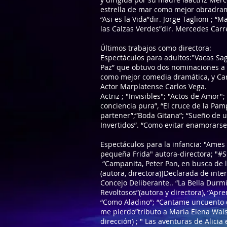
estrella de mar como mejor obradramá
“Asi es la Vida”dir. Jorge Taglioni ; “
las Calzas Verdes”dir. Mercedes Carr
Últimos trabajos como directora:
Espectáculos para adultos:"Vacas Sag
Paz” que obtuvo dos nominaciones a n
como mejor comedia dramática, y Car
Actor Marplatense Carlos Vega.
Actriz ; "Invisibles"; "Actos de Amor";
conciencia pura”, “El cruce de la Pamp
partener”;”Boda Gitana”; “Sueño de u
Invertidos”. “Como evitar enamorarse
Espectáculos para la infancia: "Ames
pequeña Frida" autora-directora; "#S
“Campanita, Peter Pan, en busca de lo
(autora, directora)]Declarada de inte
Concejo Deliberante.. “La Bella Durmi
Revoltosos”(autora y directora), “Apr
“Como Aladino”; “Cantame uncuento de
me pierdo”tributo a Maria Elena Walsh
dirección) ; " Las aventuras de Alicia