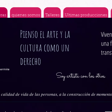
eras
quienes somos
Talleres
Ultimas producciones
Pienso el arte y la
Viven
una f
cultura como un
tran
derecho
permite
Soy artísta con los otros.
 calidad de vida de las personas, a la construcción de momentos 