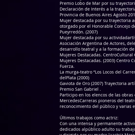
Premio Lobo de Mar por su trayectori
Declaración de Interés a la trayectori
Provincia de Buenos Aires Agosto 201
Mujer destacada por su trayectoria ar
otorgado por el Honorable Concejo de
Pueyrredón. (2007)
Mujer destacada por su actividadartís
Asociación Argentina de Actores, dele
desarrollo teatral y a la formación de
Mujeres Destacadas. CentroCultural 
Mujeres Destacadas. (2003) Centro Cul
Fuerza.
La murga-teatro “Los Locos del Carre
delPlata (2000)
Gaviota de Oro (2007) Trayectoria ar
Premio San Gabriel .
Participo en los elencos de las obra
MercedesCarreras pioneros del teatro
reconocimiento del público y varias e
Últimos trabajos como actriz:
Con una intensa y permanente activi
dedicados alpúblico adulto su trabajo
y dirigida por su madre laactriz Mer