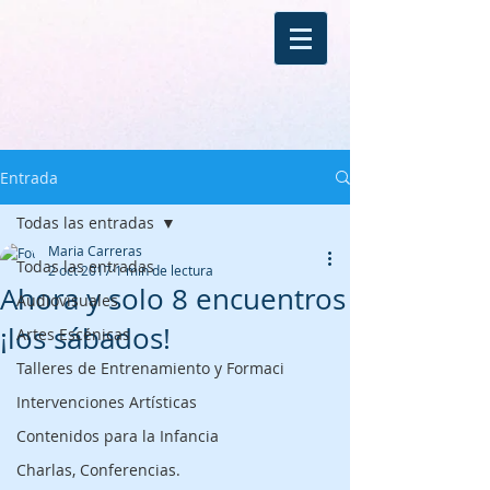
Entrada
Todas las entradas
Maria Carreras
Todas las entradas
2 oct 2017
1 min de lectura
Ahora y solo 8 encuentros
Audiovisuales
¡los sábados!
Artes Escénicas
Talleres de Entrenamiento y Formaci
Intervenciones Artísticas
Contenidos para la Infancia
Charlas, Conferencias.