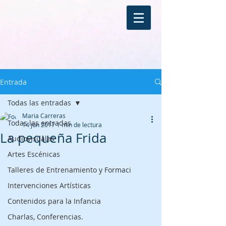
Entrada
Todas las entradas
Maria Carreras
Todas las entradas
14 jun 2017
1 min de lectura
La pequeña Frida
Audiovisuales
Artes Escénicas
Talleres de Entrenamiento y Formaci
Intervenciones Artísticas
Contenidos para la Infancia
Charlas, Conferencias.