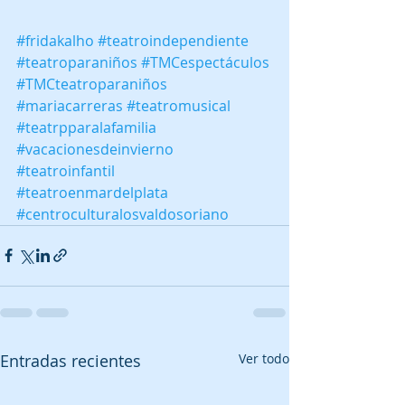
#fridakalho
#teatroindependiente
#teatroparaniños
#TMCespectáculos
#TMCteatroparaniños
#mariacarreras
#teatromusical
#teatrpparalafamilia
#vacacionesdeinvierno
#teatroinfantil
#teatroenmardelplata
#centroculturalosvaldosoriano
Entradas recientes
Ver todo